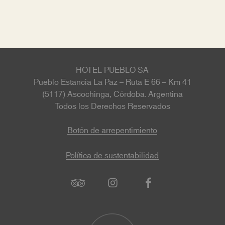
HOTEL PUEBLO SA
Pueblo Estancia La Paz – Ruta E 66 – Km 41
(5117) Ascochinga, Córdoba. Argentina
Todos los Derechos Reservados
Botón de arrepentimiento
Política de sustentabilidad