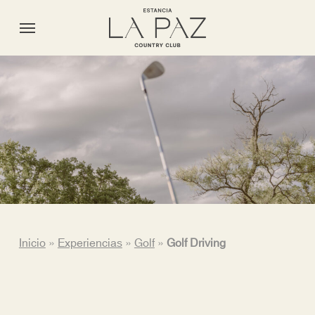
Skip
Menu
Menu
to
main
content
Inicio
»
Experiencias
»
Golf
»
Golf Driving